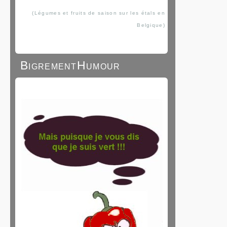
(Légumes et fruits de saison sur les étals en
Belgique)
BigrementHumour