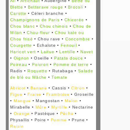
Ail
•
Artichaut
• Aubergine •
Bette ou
Blette
•
Betterave rouge
•
Brocoli
•
Carotte
• Céleri branche •
Champignons de Paris
•
Chicorée
•
Chou blanc
•
Chou chinois
•
Chou de
Milan
•
Chou-fleur
•
Chou kale ou
Chou frisé
• Chou rave •
Concombre
•
Courgette
• Echalote •
Fenouil
•
Haricot vert
•
Laitue
•
Lentille
•
Navet
•
Oignon
• Oseille •
Patate douce
•
Poireau
•
Poivron
•
Pomme de terre
•
Radis •
Roquette
• Rutabaga •
Salade
de blé ou Mâche
•
Tomate
Abricot
•
Banane
• Cassis •
Citron
•
Figue
•
Fraise
•
Framboise
• Groseille
•
Mangue
• Mangostan •
Melon
•
Mirabelle •
Mûre
•
Myrtille
• Nectarine
•
Orange
• Pastèque •
Pêche
•
Physallis • Poire •
Pomme
• Prune •
Raisin