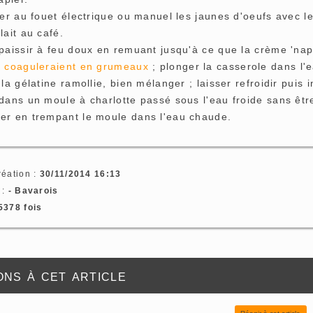
ler au fouet électrique ou manuel les jaunes d'oeufs avec l
lait au café.
paissir à feu doux en remuant jusqu'à ce que la crème 'nap
s coaguleraient en grumeaux
; plonger la casserole dans l'e
 la gélatine ramollie, bien mélanger ; laisser refroidir puis i
dans un moule à charlotte passé sous l'eau froide sans être
er en trempant le moule dans l'eau chaude.
réation :
30/11/2014 16:13
 :
- Bavarois
5378 fois
ns à cet article