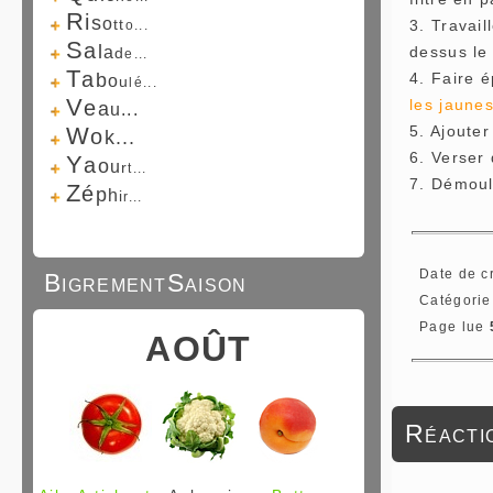
R
i
s
o
t
t
3. Travail
o...
S
a
l
a
dessus le 
d
e...
T
a
b
4. Faire é
o
u
l
é...
V
e
les jaune
a
u...
W
5. Ajouter
o
k...
6. Verser 
Y
a
o
u
r
t...
7. Démoul
Z
é
p
h
i
r...
Date de c
BigrementSaison
Catégorie
Page lue
AOÛT
Réactio