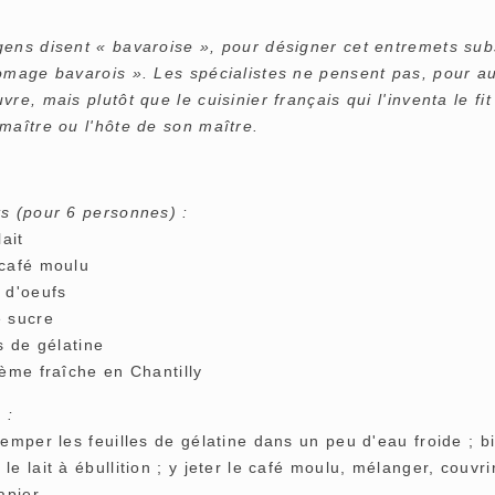
ens disent « bavaroise », pour désigner cet entremets subst
romage bavarois ». Les spécialistes ne pensent pas, pour au
vre, mais plutôt que le cuisinier français qui l'inventa le 
maître ou l'hôte de son maître.
ts (pour 6 personnes) :
lait
 café moulu
 d'oeufs
e sucre
es de gélatine
rème fraîche en Chantilly
 :
remper les feuilles de gélatine dans un peu d'eau froide ; b
le lait à ébullition ; y jeter le café moulu, mélanger, couvrir
apier.