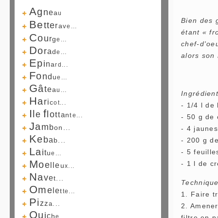
A
g
n
e
a
u
Bien des g
B
e
t
t
e
r
a
v
e...
étant « f
C
o
u
r
g
e...
chef-d'oeu
D
o
r
a
d
e...
alors son 
E
p
i
n
a
r
d...
F
o
n
d
u
e...
G
â
t
e
a
u...
Ingrédien
H
a
r
i
c
o
t...
- 1/4 l de 
I
f
l
l
e
o
t
t
a
n
t
e...
- 50 g de
J
a
m
b
o
n...
- 4 jaunes
K
e
b
a
b...
- 200 g d
L
a
i
- 5 feuill
t
u
e...
M
o
- 1 l de c
e
l
l
e
u
x...
N
a
v
e
t...
Technique
O
m
e
l
e
t
t
e...
1. Faire t
P
i
z
z
a...
2. Amener 
Q
u
i
c
h
e...
filtre en p