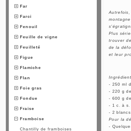
Far
Autrefois,
Farci
montagne d
s'égratign
Fenouil
Plus séri
Feuille de vigne
trouver de
Feuilleté
de la déf
et leur pr
Figue
Flamiche
Ingrédien
Flan
- 250 ml 
Foie gras
- 220 g d
Fondue
- 600 g d
- 1 c. à s
Fraise
- 2 blancs
Framboise
Pour la dé
- Quelque
Chantilly de framboises