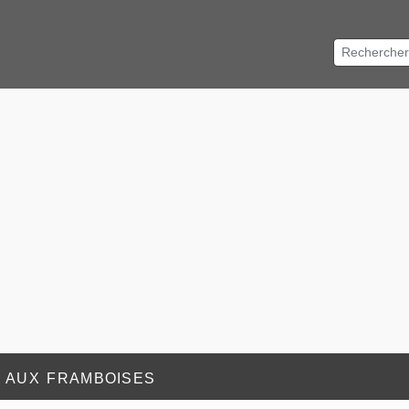
Qu'un potage soit immangeable, cela ne t
 aux framboises