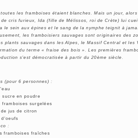
 toutes les framboises étaient blanches. Mais un jour, alors 
e cris furieux, Ida (fille de Mélissos, roi de Crète) lui cuei
a le sein aux épines et le sang de la nymphe teignit à jamai
eusement, les framboisiers sauvages sont originaires des 
s plants sauvages dans les Alpes, le Massif Central et les 
ormation du terme « fraise des bois ». Les premières framb
oduction s'est démocratisée à partir du 20ème siècle.
ts (pour 6 personnes) :
d'eau
e sucre en poudre
e framboises surgelées
. de jus de citron
 d'oeufs
co :
s framboises fraîches