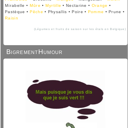
Mirabelle •
Mûre
•
Myrtille
• Nectarine •
Orange
•
Pastèque •
Pêche
• Physallis • Poire •
Pomme
• Prune •
Raisin
(Légumes et fruits de saison sur les étals en Belgique)
BigrementHumour