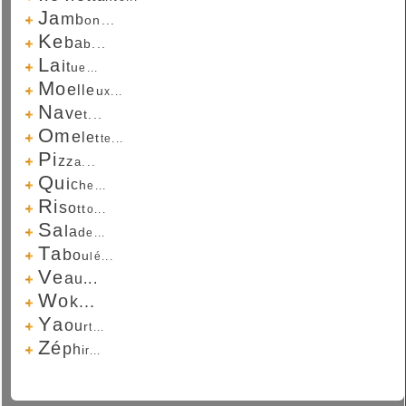
J
a
m
b
o
n...
K
e
b
a
b...
L
a
i
t
u
e...
M
o
e
l
l
e
u
x...
N
a
v
e
t...
O
m
e
l
e
t
t
e...
P
i
z
z
a...
Q
u
i
c
h
e...
R
i
s
o
t
t
o...
S
a
l
a
d
e...
T
a
b
o
u
l
é...
V
e
a
u...
W
o
k...
Y
a
o
u
r
t...
Z
é
p
h
i
r...