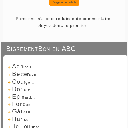
Réagir à cet article
Personne n'a encore laissé de commentaire.
Soyez donc le premier !
BigrementBon en ABC
A
g
n
e
a
u
B
e
t
t
e
r
a
v
e...
C
o
u
r
g
e...
D
o
r
a
d
e...
E
p
i
n
a
r
d...
F
o
n
d
u
e...
G
â
t
e
a
u...
H
a
r
i
c
o
t...
I
f
l
l
e
o
t
t
a
n
t
e...