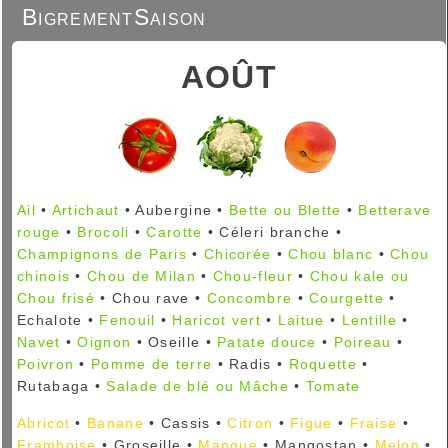
BigrementSaison
AOÛT
Ail
•
Artichaut
• Aubergine •
Bette ou Blette
•
Betterave
rouge
•
Brocoli
•
Carotte
• Céleri branche •
Champignons de Paris
•
Chicorée
•
Chou blanc
•
Chou
chinois
•
Chou de Milan
•
Chou-fleur
•
Chou kale ou
Chou frisé
• Chou rave •
Concombre
•
Courgette
•
Echalote •
Fenouil
•
Haricot vert
•
Laitue
•
Lentille
•
Navet
•
Oignon
• Oseille •
Patate douce
•
Poireau
•
Poivron
•
Pomme de terre
• Radis •
Roquette
•
Rutabaga •
Salade de blé ou Mâche
•
Tomate
Abricot
•
Banane
• Cassis •
Citron
•
Figue
•
Fraise
•
Framboise
• Groseille •
Mangue
• Mangostan •
Melon
•