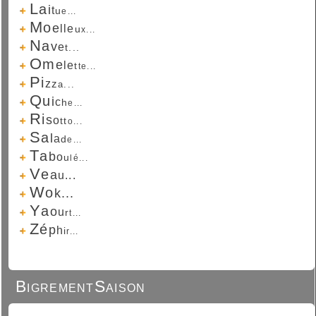
L
a
i
t
u
e...
M
o
e
l
l
e
u
x...
N
a
v
e
t...
O
m
e
l
e
t
t
e...
P
i
z
z
a...
Q
u
i
c
h
e...
R
i
s
o
t
t
o...
S
a
l
a
d
e...
T
a
b
o
u
l
é...
V
e
a
u...
W
o
k...
Y
a
o
u
r
t...
Z
é
p
h
i
r...
BigrementSaison