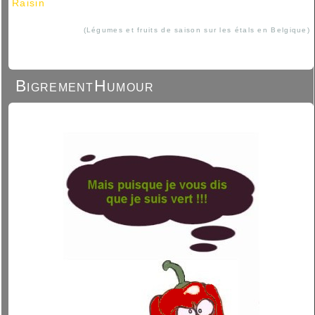
Raisin
(Légumes et fruits de saison sur les étals en Belgique)
BigrementHumour