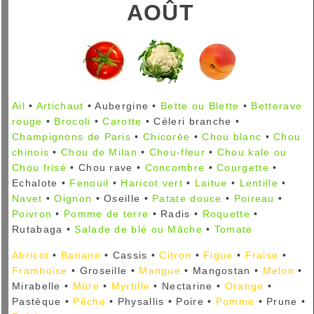
AOÛT
Ail
•
Artichaut
• Aubergine •
Bette ou Blette
•
Betterave
rouge
•
Brocoli
•
Carotte
• Céleri branche •
Champignons de Paris
•
Chicorée
•
Chou blanc
•
Chou
chinois
•
Chou de Milan
•
Chou-fleur
•
Chou kale ou
Chou frisé
• Chou rave •
Concombre
•
Courgette
•
Echalote •
Fenouil
•
Haricot vert
•
Laitue
•
Lentille
•
Navet
•
Oignon
• Oseille •
Patate douce
•
Poireau
•
Poivron
•
Pomme de terre
• Radis •
Roquette
•
Rutabaga •
Salade de blé ou Mâche
•
Tomate
Abricot
•
Banane
• Cassis •
Citron
•
Figue
•
Fraise
•
Framboise
• Groseille •
Mangue
• Mangostan •
Melon
•
Mirabelle •
Mûre
•
Myrtille
• Nectarine •
Orange
•
Pastèque •
Pêche
• Physallis • Poire •
Pomme
• Prune •