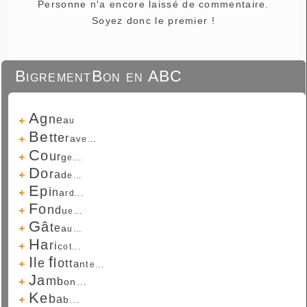
Personne n'a encore laissé de commentaire.
Soyez donc le premier !
BigrementBon en ABC
A
g
n
e
a
u
B
e
t
t
e
r
a
v
e...
C
o
u
r
g
e...
D
o
r
a
d
e...
E
p
i
n
a
r
d...
F
o
n
d
u
e...
G
â
t
e
a
u...
H
a
r
i
c
o
t...
I
f
l
l
e
o
t
t
a
n
t
e...
J
a
m
b
o
n...
K
e
b
a
b...