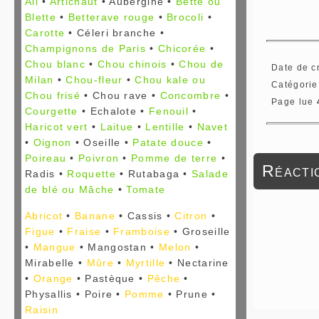
Ail
•
Artichaut
• Aubergine •
Bette ou
Blette
•
Betterave rouge
•
Brocoli
•
Carotte
• Céleri branche •
Champignons de Paris
•
Chicorée
•
Chou blanc
•
Chou chinois
•
Chou de
Date de c
Milan
•
Chou-fleur
•
Chou kale ou
Catégorie
Chou frisé
• Chou rave •
Concombre
•
Page lue
Courgette
• Echalote •
Fenouil
•
Haricot vert
•
Laitue
•
Lentille
•
Navet
•
Oignon
• Oseille •
Patate douce
•
Poireau
•
Poivron
•
Pomme de terre
•
Réactio
Radis •
Roquette
• Rutabaga •
Salade
de blé ou Mâche
•
Tomate
Abricot
•
Banane
• Cassis •
Citron
•
Figue
•
Fraise
•
Framboise
• Groseille
•
Mangue
• Mangostan •
Melon
•
Mirabelle •
Mûre
•
Myrtille
• Nectarine
•
Orange
• Pastèque •
Pêche
•
Physallis • Poire •
Pomme
• Prune •
Raisin