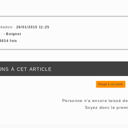
réation :
26/01/2015 11:25
 :
- Beignet
4934 fois
ns à cet article
Réagir à cet article
Personne n'a encore laissé d
Soyez donc le premi