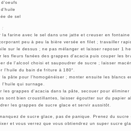
 d'oeufs
 d'huile
cée de sel
 :
 la farine avec le sel dans une jatte et creuser en fontaine
corporant peu à peu la bière versée en filet ; travailler r
uile sur le dessus ; ne pas mélanger et laisser reposer 1 h
er les fleurs fanées des grappes d'acacia puis couper les b
ser de l'alcool choisi et saupoudrer de sucre ; laisser macé
r l'huile du bain de friture à 180°.
 la pâte pour l'homogénéiser ; monter ensuite les blancs 
 l'huile qui surnage.
 les grappes d'acacia dans la pâte, secouer pour éliminer l
es sont bien croustillantes, laisser égoutter sur du papier 
rer les grappes de sucre glace et servir aussitôt.
 manquez de sucre glace, pas de panique. Prenez du sucre 
ixer et vous verrez que vous obtiendrez un super sucre gla