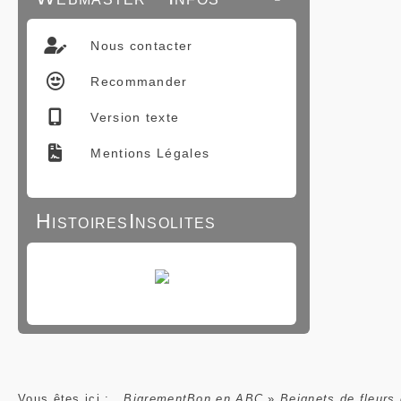
Nous contacter
Recommander
Version texte
Mentions Légales
HistoiresInsolites
Vous êtes ici :
BigrementBon en ABC
»
Beignets de fleurs 