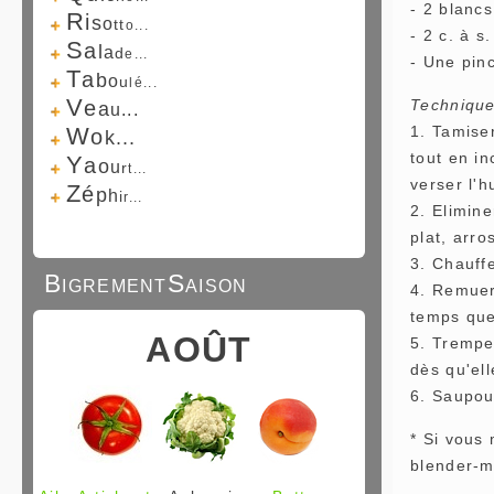
- 2 blancs
R
i
s
o
t
t
o...
- 2 c. à s.
S
a
l
a
d
e...
- Une pin
T
a
b
o
u
l
é...
V
e
Technique
a
u...
W
1. Tamiser
o
k...
tout en in
Y
a
o
u
r
t...
verser l'h
Z
é
p
h
i
r...
2. Elimin
plat, arro
3. Chauffe
BigrementSaison
4. Remuer
temps que
AOÛT
5. Tremper
dès qu'ell
6. Saupoud
* Si vous
blender-m