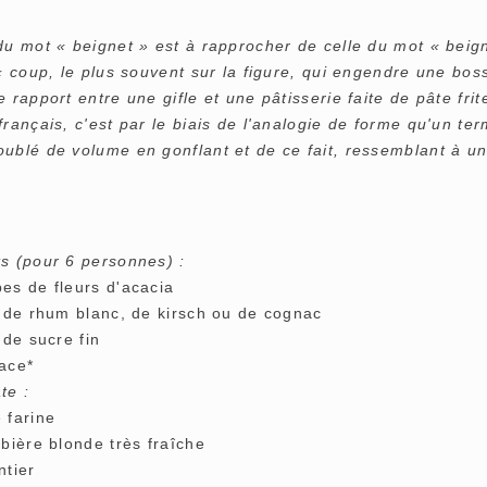
du mot « beignet » est à rapprocher de celle du mot « beign
 « coup, le plus souvent sur la figure, qui engendre une boss
e rapport entre une gifle et une pâtisserie faite de pâte fr
français, c'est par le biais de l'analogie de forme qu'un ter
oublé de volume en gonflant et de ce fait, ressemblant à u
ts (pour 6 personnes) :
pes de fleurs d'acacia
s. de rhum blanc, de kirsch ou de cognac
. de sucre fin
lace*
te :
 farine
 bière blonde très fraîche
ntier