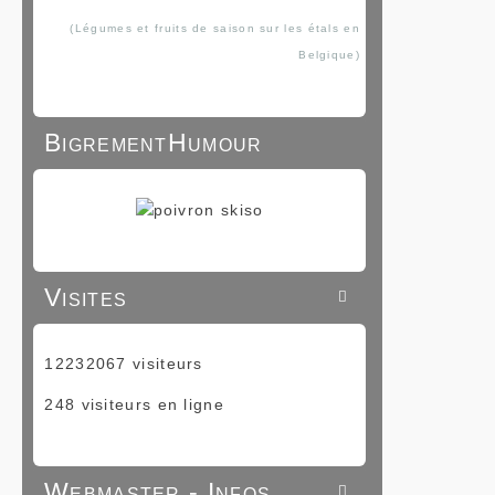
(Légumes et fruits de saison sur les étals en
Belgique)
BigrementHumour
Visites

12232067 visiteurs
248 visiteurs en ligne
Webmaster - Infos
