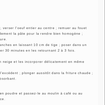
 ; verser l'oeuf entier au centre ; remuer au fouet
apidement la pâte pour la rendre bien homogène ;
eure.
ranches en laissant 10 cm de tige ; poser dans un
rer 30 minutes en les retournant 2 à 3 fois.
en neige et les incorporer délicatement en même
'excédent ; plonger aussitôt dans la friture chaude ;
absorbant.
en poudre et passez-le au moulin à café ou au
ce.