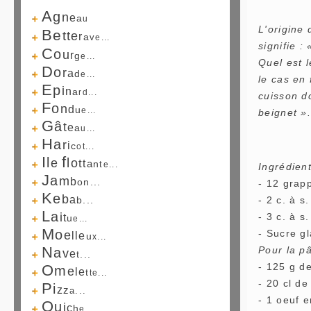
A
g
n
e
a
u
L'origine 
B
e
t
t
e
r
a
v
e...
signifie :
C
o
u
r
g
e...
Quel est l
D
o
r
a
d
e...
le cas en 
E
p
i
n
a
r
d...
cuisson d
F
o
n
d
u
e...
beignet ».
G
â
t
e
a
u...
H
a
r
i
c
o
t...
I
f
l
l
e
o
t
t
a
n
t
e...
Ingrédien
J
a
m
b
o
n...
- 12 grap
K
e
b
a
b...
- 2 c. à 
L
a
i
- 3 c. à s
t
u
e...
M
o
- Sucre g
e
l
l
e
u
x...
N
Pour la pâ
a
v
e
t...
- 125 g de
O
m
e
l
e
t
t
e...
- 20 cl de
P
i
z
z
a...
- 1 oeuf e
Q
u
i
c
h
e...