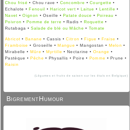
Chou frisé
• Chou rave •
Concombre
•
Courgette
•
Echalote •
Fenouil
•
Haricot vert
•
Laitue
•
Lentille
•
Navet
•
Oignon
• Oseille •
Patate douce
•
Poireau
•
Poivron
•
Pomme de terre
• Radis •
Roquette
•
Rutabaga •
Salade de blé ou Mâche
•
Tomate
Abricot
•
Banane
• Cassis •
Citron
•
Figue
•
Fraise
•
Framboise
• Groseille •
Mangue
• Mangostan •
Melon
•
Mirabelle •
Mûre
•
Myrtille
• Nectarine •
Orange
•
Pastèque •
Pêche
• Physallis • Poire •
Pomme
• Prune •
Raisin
(Légumes et fruits de saison sur les étals en Belgique)
BigrementHumour