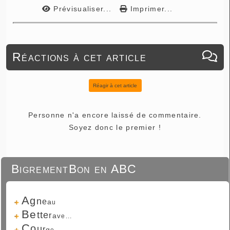
Prévisualiser...
Imprimer...
Réactions à cet article
Réagir à cet article
Personne n'a encore laissé de commentaire.
Soyez donc le premier !
BigrementBon en ABC
A
g
n
e
a
u
B
e
t
t
e
r
a
v
e...
C
o
u
r
g
e...