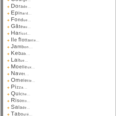
D
o
r
a
d
e...
E
p
i
n
a
r
d...
F
o
n
d
u
e...
G
â
t
e
a
u...
H
a
r
i
c
o
t...
I
f
l
l
e
o
t
t
a
n
t
e...
J
a
m
b
o
n...
K
e
b
a
b...
L
a
i
t
u
e...
M
o
e
l
l
e
u
x...
N
a
v
e
t...
O
m
e
l
e
t
t
e...
P
i
z
z
a...
Q
u
i
c
h
e...
R
i
s
o
t
t
o...
S
a
l
a
d
e...
T
a
b
o
u
l
é...