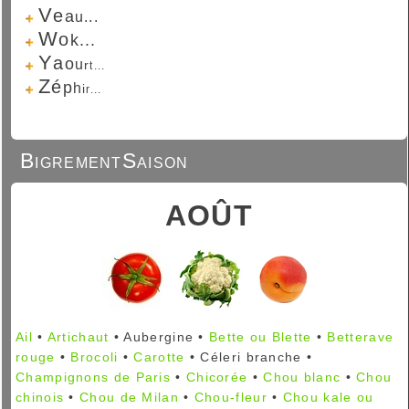
V
e
a
u...
W
o
k...
Y
a
o
u
r
t...
Z
é
p
h
i
r...
BigrementSaison
AOÛT
Ail
•
Artichaut
• Aubergine •
Bette ou Blette
•
Betterave
rouge
•
Brocoli
•
Carotte
• Céleri branche •
Champignons de Paris
•
Chicorée
•
Chou blanc
•
Chou
chinois
•
Chou de Milan
•
Chou-fleur
•
Chou kale ou