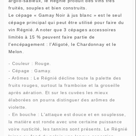
argilo-sableux, le Régnié produit des vins très
fruités, souples et bien construits.
Le cépage « Gamay Noir à jus blanc » est le seul
cépage principal qui peut être utilisé pour faire du
vin Régnié. A noter que 3 cépages accessoires
limités à 15 % peuvent faire partie de
l'encépagement : l'Aligoté, le Chardonnay et le
Melon.
- Couleur : Rouge.
- Cépage :
Gamay
.
- Arômes : Le Régnié décline toute la palette des
fruits rouges, surtout la framboise et la groseille
après aération. Et sur les cuvées les mieux
élaborées on pourra distinguer des arômes de
violette.
- En bouche : L'attaque est douce et en souplesse,
la matière est ronde avec une certaine puissance
voire rusticité, les tannins sont présents. Le Régnié