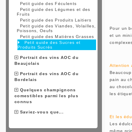
Petit guide des Féculents
Petit guide des Légumes et des
Fruits
Petit guide des Produits Laitiers
Petit guide des Viandes, Volailles,
Pour un b
Poissons, Oeufs
et un mini
Petit guide des Matières Grasses
Petit guide des Sucres et
complexes 
Produits Sucrés
Portrait des vins AOC du
Beaujolais
Attention
Beaucoup 
Portrait des vins AOC du
Bordelais
pain au c
au chocola
Quelques champignons
les étique
comestibles parmi les plus
connus
Saviez-vous que...
Et les édu
Les édulco
même prin