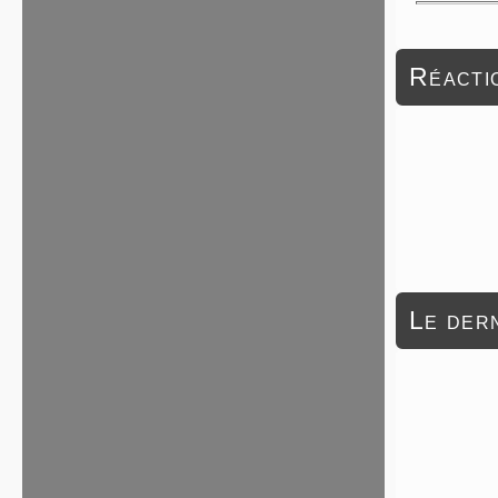
Réactio
Le dern