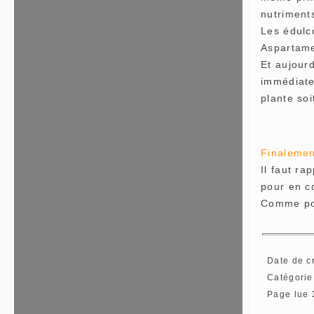
nutriments
Les édulc
Aspartame
Et aujourd
immédiatem
plante soi
Finalement
Il faut ra
pour en c
Comme pour
Date de c
Catégorie
Page lue