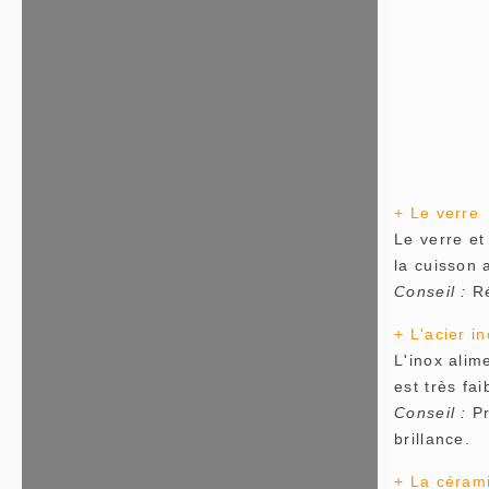
+ Le verre
Le verre et
la cuisson 
Conseil :
Ré
+ L'acier i
L'inox alim
est très fa
Conseil :
Pr
brillance.
+ La cérami