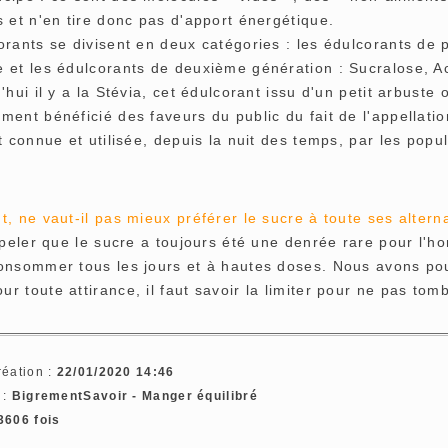
 et n'en tire donc pas d'apport énergétique.
orants se divisent en deux catégories : les édulcorants de
 et les édulcorants de deuxième génération : Sucralose, 
'hui il y a la Stévia, cet édulcorant issu d'un petit arbuste
ent bénéficié des faveurs du public du fait de l'appellation
t connue et utilisée, depuis la nuit des temps, par les pop
, ne vaut-il pas mieux préférer le sucre à toute ses altern
ppeler que le sucre a toujours été une denrée rare pour l'h
onsommer tous les jours et à hautes doses. Nous avons pour 
 toute attirance, il faut savoir la limiter pour ne pas tombe
réation :
22/01/2020 14:46
 :
BigrementSavoir - Manger équilibré
3606 fois