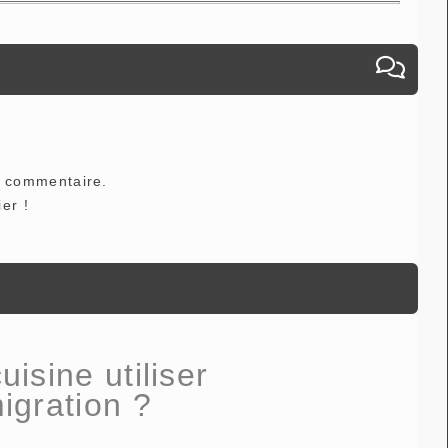
e commentaire.
er !
isine utiliser
igration ?