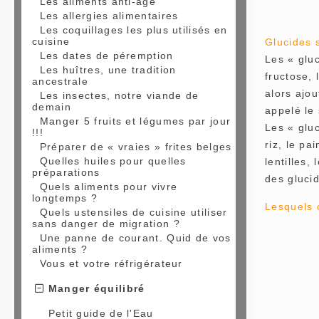
Les aliments anti-âge
Les allergies alimentaires
Les coquillages les plus utilisés en
cuisine
Glucides 
Les dates de péremption
Les « gluc
Les huîtres, une tradition
fructose, 
ancestrale
alors ajo
Les insectes, notre viande de
demain
appelé le
Manger 5 fruits et légumes par jour
Les « gluc
!!!
riz, le p
Préparer de « vraies » frites belges
Quelles huiles pour quelles
lentilles,
préparations
des gluci
Quels aliments pour vivre
longtemps ?
Lesquels 
Quels ustensiles de cuisine utiliser
sans danger de migration ?
Une panne de courant. Quid de vos
aliments ?
Vous et votre réfrigérateur
Manger équilibré
Petit guide de l'Eau