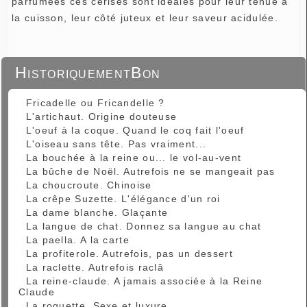
parfumées ces cerises sont idéales pour leur tenue à
la cuisson, leur côté juteux et leur saveur acidulée.
HistoriquementBon
Fricadelle ou Fricandelle ?
L'artichaut. Origine douteuse
L'oeuf à la coque. Quand le coq fait l'oeuf
L'oiseau sans tête. Pas vraiment...
La bouchée à la reine ou... le vol-au-vent
La bûche de Noël. Autrefois ne se mangeait pas
La choucroute. Chinoise
La crêpe Suzette. L'élégance d'un roi
La dame blanche. Glaçante
La langue de chat. Donnez sa langue au chat
La paella. A la carte
La profiterole. Autrefois, pas un dessert
La raclette. Autrefois raclâ
La reine-claude. A jamais associée à la Reine
Claude
La roquette. Sexe et luxure