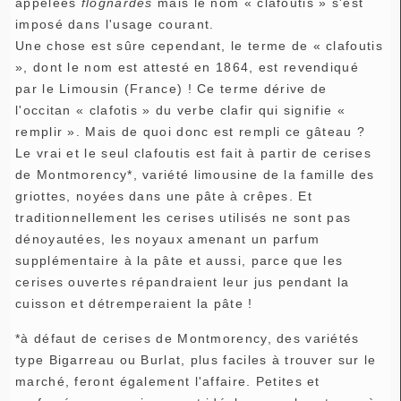
appelées
flognardes
mais le nom « clafoutis » s'est
imposé dans l'usage courant.
Une chose est sûre cependant, le terme de « clafoutis
», dont le nom est attesté en 1864, est revendiqué
par le Limousin (France) ! Ce terme dérive de
l'occitan « clafotis » du verbe clafir qui signifie «
remplir ». Mais de quoi donc est rempli ce gâteau ?
Le vrai et le seul clafoutis est fait à partir de cerises
de Montmorency*, variété limousine de la famille des
griottes, noyées dans une pâte à crêpes. Et
traditionnellement les cerises utilisés ne sont pas
dénoyautées, les noyaux amenant un parfum
supplémentaire à la pâte et aussi, parce que les
cerises ouvertes répandraient leur jus pendant la
cuisson et détremperaient la pâte !
*à défaut de cerises de Montmorency, des variétés
type Bigarreau ou Burlat, plus faciles à trouver sur le
marché, feront également l'affaire. Petites et