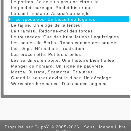
Le potiron. Je ne suis pas une citrouille
Le poulet marengo. Poulet historique
Le saint-nectaire. Associé au seigle
Le spéculoos. Un biscuit de légende
Le tajine. Un éloge de la lenteur
Le tiramisu. Redonne-moi des forces
Le tournedos. Que des humiliations linguistiques
Les boules de Berlin. Ronds comme des boulets
Les chips. Nées d'une frustration
Les orecchiette. Petites oreilles
Les sardines en boite. Une histoire bien huilée
Manger du homard. Un signe de pauvreté
Mozza, Burrata, Scamorza. Et autres...
Quand le souper devint le diner. Un décalage
Worcestershire sauce. Dites sauce anglaise
Propulsé par GuppY
© 2005-2026
Sous Licence Libre