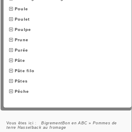
Poule
Poulet
Poulpe
Prune
Purée
Pâte
Pâte filo
Pâtes
Pêche
Vous êtes ici :
BigrementBon en ABC
»
Pommes de
terre Hasselback au fromage