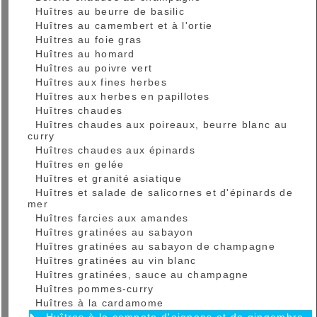
Huîtres au beurre de basilic
Huîtres au camembert et à l'ortie
Huîtres au foie gras
Huîtres au homard
Huîtres au poivre vert
Huîtres aux fines herbes
Huîtres aux herbes en papillotes
Huîtres chaudes
Huîtres chaudes aux poireaux, beurre blanc au
curry
Huîtres chaudes aux épinards
Huîtres en gelée
Huîtres et granité asiatique
Huîtres et salade de salicornes et d'épinards de
mer
Huîtres farcies aux amandes
Huîtres gratinées au sabayon
Huîtres gratinées au sabayon de champagne
Huîtres gratinées au vin blanc
Huîtres gratinées, sauce au champagne
Huîtres pommes-curry
Huîtres à la cardamome
Huîtres à la compote d'oignons et de gingembre