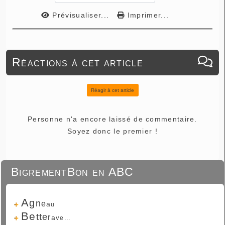
Prévisualiser...
Imprimer...
Réactions à cet article
Réagir à cet article
Personne n'a encore laissé de commentaire.
Soyez donc le premier !
BigrementBon en ABC
A
g
n
e
a
u
B
e
t
t
e
r
a
v
e...