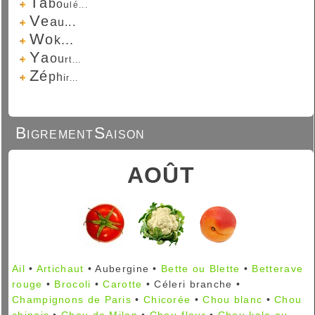
T
a
b
o
u
l
é...
V
e
a
u...
W
o
k...
Y
a
o
u
r
t...
Z
é
p
h
i
r...
BigrementSaison
AOÛT
Ail
•
Artichaut
• Aubergine •
Bette ou Blette
•
Betterave
rouge
•
Brocoli
•
Carotte
• Céleri branche •
Champignons de Paris
•
Chicorée
•
Chou blanc
•
Chou
chinois
•
Chou de Milan
•
Chou-fleur
•
Chou kale ou