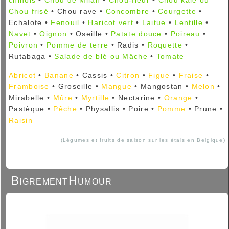
Chou frisé
• Chou rave •
Concombre
•
Courgette
•
Echalote •
Fenouil
•
Haricot vert
•
Laitue
•
Lentille
•
Navet
•
Oignon
• Oseille •
Patate douce
•
Poireau
•
Poivron
•
Pomme de terre
• Radis •
Roquette
•
Rutabaga •
Salade de blé ou Mâche
•
Tomate
Abricot
•
Banane
• Cassis •
Citron
•
Figue
•
Fraise
•
Framboise
• Groseille •
Mangue
• Mangostan •
Melon
•
Mirabelle •
Mûre
•
Myrtille
• Nectarine •
Orange
•
Pastèque •
Pêche
• Physallis • Poire •
Pomme
• Prune •
Raisin
(Légumes et fruits de saison sur les étals en Belgique)
BigrementHumour