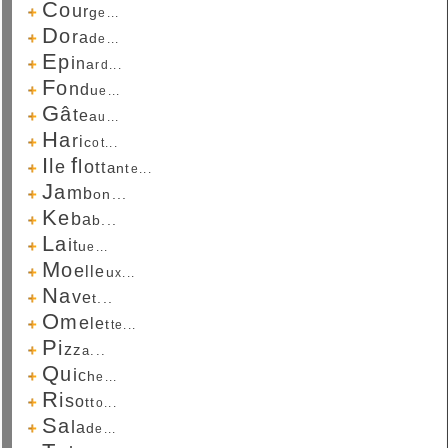
C
o
u
r
g
e...
D
o
r
a
d
e...
E
p
i
n
a
r
d...
F
o
n
d
u
e...
G
â
t
e
a
u...
H
a
r
i
c
o
t...
I
f
l
l
e
o
t
t
a
n
t
e...
J
a
m
b
o
n...
K
e
b
a
b...
L
a
i
t
u
e...
M
o
e
l
l
e
u
x...
N
a
v
e
t...
O
m
e
l
e
t
t
e...
P
i
z
z
a...
Q
u
i
c
h
e...
R
i
s
o
t
t
o...
S
a
l
a
d
e...