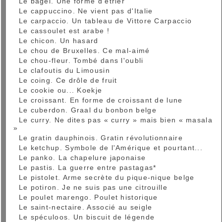
Le bagel. Une forme d'étrier
Le cappuccino. Ne vient pas d'Italie
Le carpaccio. Un tableau de Vittore Carpaccio
Le cassoulet est arabe !
Le chicon. Un hasard
Le chou de Bruxelles. Ce mal-aimé
Le chou-fleur. Tombé dans l'oubli
Le clafoutis du Limousin
Le coing. Ce drôle de fruit
Le cookie ou... Koekje
Le croissant. En forme de croissant de lune
Le cuberdon. Graal du bonbon belge
Le curry. Ne dites pas « curry » mais bien « masala
»
Le gratin dauphinois. Gratin révolutionnaire
Le ketchup. Symbole de l'Amérique et pourtant...
Le panko. La chapelure japonaise
Le pastis. La guerre entre pastagas*
Le pistolet. Arme secrète du pique-nique belge
Le potiron. Je ne suis pas une citrouille
Le poulet marengo. Poulet historique
Le saint-nectaire. Associé au seigle
Le spéculoos. Un biscuit de légende